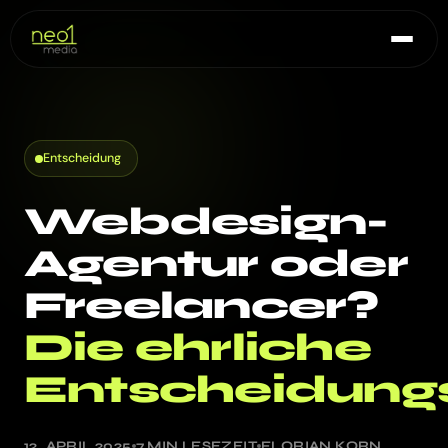
Entscheidung
Webdesign-
Agentur oder
Freelancer?
Die ehrliche
Entscheidungs
12. APRIL 2025
7 MIN LESEZEIT
FLORIAN KORN